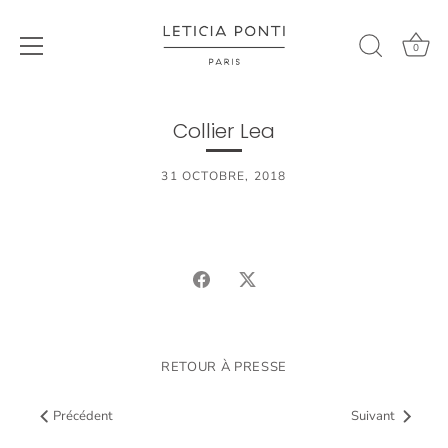
0
Passer
au
Collier Lea
contenu
31 OCTOBRE, 2018
Partager
Tweeter
RETOUR À PRESSE
Précédent
Suivant