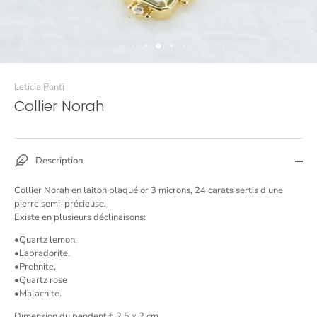
Leticia Ponti
Collier Norah
Description
Collier Norah en laiton plaqué or 3 microns, 24 carats sertis d'une
pierre semi-précieuse.
Existe en plusieurs déclinaisons:
•Q
uartz lemon,
•Labradorite,
•Prehnite,
•Quartz rose
•Malachite.
Dimension du pendentif: 2.5 x 2 cm.