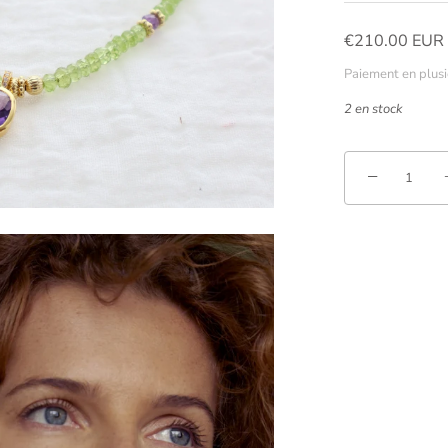
€210.00 EUR
Paiement en plusie
2 en stock
−