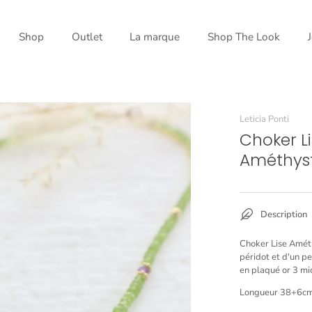
Shop
Outlet
La marque
Shop The Look
Leticia Ponti
Choker Li
Améthys
Description
Choker Lise Amét
péridot et d'un p
en plaqué or 3 mic
Longueur 38+6cm 