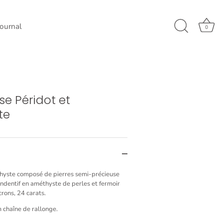
Journal
0
se Péridot et
te
hyste composé de pierres semi-précieuse
endentif en améthyste de perles et fermoir
rons, 24 carats.
chaîne de rallonge.