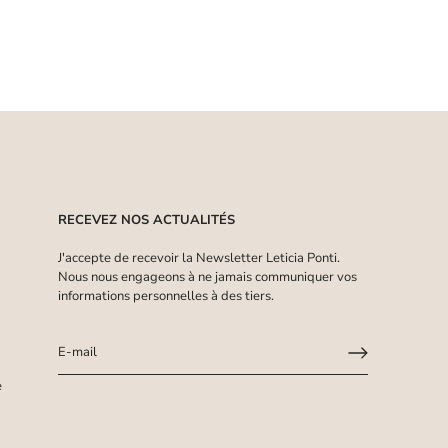
RECEVEZ NOS ACTUALITÉS
J'accepte de recevoir la Newsletter Leticia Ponti.
Nous nous engageons à ne jamais communiquer vos
informations personnelles à des tiers.
✍︎
Retrouvez nos offres exclusives, nos dernières collections et nos
e
conseils bijoux en vous inscrivant à notre Newsletter.